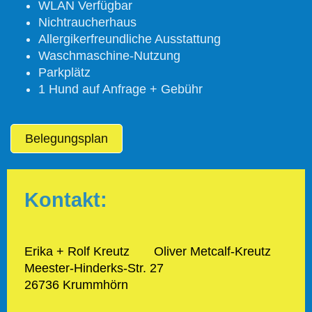
WLAN Verfügbar
Nichtraucherhaus
Allergikerfreundliche Ausstattung
Waschmaschine-Nutzung
Parkplätz
1 Hund auf Anfrage + Gebühr
Belegungsplan
Kontakt:
Erika + Rolf Kreutz Oliver Metcalf-Kreutz
Meester-Hinderks-Str. 27
26736 Krummhörn