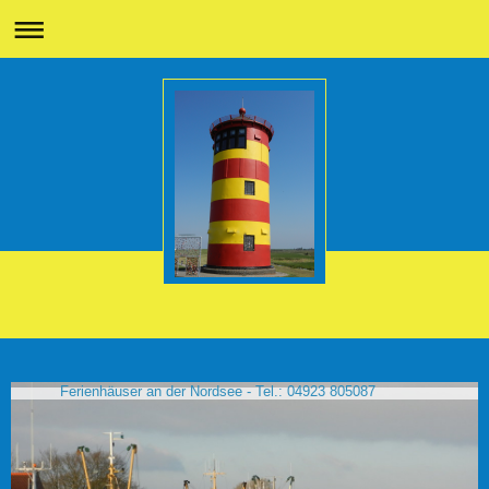
Ferienhäuser an der Nordsee - Tel.: 04923 805087